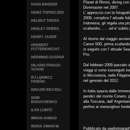
Planet di Rimini, diving con 
HANS BRODER
Divemaster nel 2007.
L' approccio con la fotogra
HEINZ TOPERCZER
2009, complice l' attuale fi
HELMUT THEISS
Indonesia, gli regala una p
scafandro........ed e' subito
HENLEY SPIERS
HENRY JAGER
Al ritorno dal viaggio avvie
Canon 50D, prima scafandra
HERBERT
in seguito con l' attuale 
FUTTERKNECHT
Pro.
HERMINIO GASPAR
Dal febbraio 2009 passato a
HILARIO ITRIAGO
SCHON
viaggi si sono susseguiti t
in Micronesia, nelle Filipp
IFJ LQRINCZ
nel gennaio del 2012.
FERENC
IGNAZIO RICCIOLI
In italia spazia dalle immer
pendici del monte Conero, p
IGOR
alla Toscana, dall' Argentario 
BOGACHENKO
perfino ai meravigliosi fondal
ILAN LUBITZ
IMRAN AHMAD
INDRA SWARI W.
Pubblicato da
uwphotograp