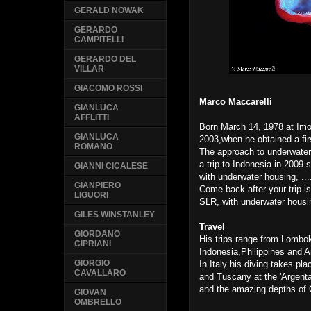
GERALD NOWAK
GERARDO
CAMPITELLI
GERARDO DEL
VILLAR
GIACOMO ROSSI
Marco Maccarelli
GIANLUCA
AFFLITTI
Born March 14, 1978 at Imola
GIANLUCA
2003,when he obtained a fi
ROMANO
The approach to underwater 
a trip to Indonesia in 200
GIANNI CICALESE
with underwater housing, ...
GIANPIERO
Come back after your trip i
LIGUORI
SLR, with underwater housi
GILES WINSTANLEY
Travel
GIORDANO
His trips range from Lombo
CIPRIANI
Indonesia,Philippines and 
GIORGIO
In Italy his diving takes pla
CAVALLARO
and Tuscany at the 'Argentar
and the amazing depths of Ca
GIOVAN
OMBRELLO